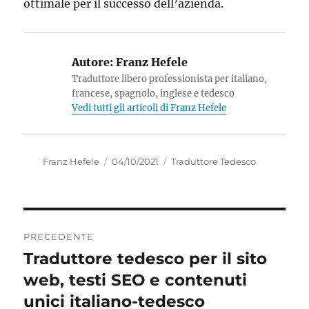
ottimale per il successo dell’azienda.
Autore:
Franz Hefele
Traduttore libero professionista per italiano,
francese, spagnolo, inglese e tedesco
Vedi tutti gli articoli di Franz Hefele
Autore
Pubblicato
Categorie
Franz Hefele
04/10/2021
Traduttore Tedesco
il
Navigazione
PRECEDENTE
articoli
Traduttore tedesco per il sito
Articolo
precedente:
web, testi SEO e contenuti
unici italiano-tedesco