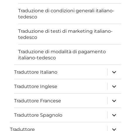
Traduzione di condizioni generali italiano-
tedesco
Traduzione di testi di marketing italiano-
tedesco
Traduzione di modalità di pagamento
italiano-tedesco
apri
Traduttore Italiano
i
menu
child
apri
Traduttore Inglese
i
menu
child
apri
Traduttore Francese
i
menu
child
apri
Traduttore Spagnolo
i
menu
child
apri
Traduttore