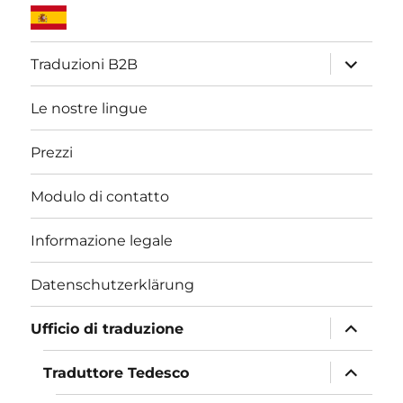
apri
Traduzioni B2B
i
menu
child
Le nostre lingue
Prezzi
Modulo di contatto
Informazione legale
Datenschutzerklärung
apri
Ufficio di traduzione
i
menu
child
apri
Traduttore Tedesco
i
menu